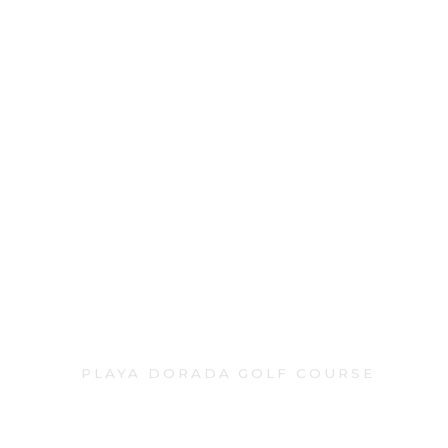
Playa Dorada Golf Course
PLAYA DORADA GOLF COURSE